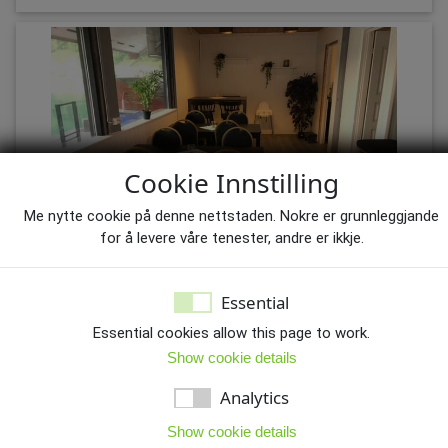
Cookie Innstilling
Me nytte cookie på denne nettstaden. Nokre er grunnleggjande
for å levere våre tenester, andre er ikkje.
Essential
Sæbøfjosen
Essential cookies allow this page to work.
Show cookie details
Analytics
Show cookie details