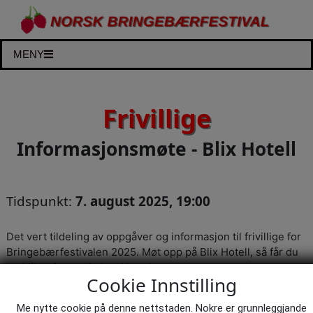
MENY
Frivillige
Informasjonsmøte - Blix Hotell
Tidspunkt:
7. august 2025, 19:00
Det vert tildeling av oppgåver og informasjon til frivillige for
Bringebærfestivalen 2025. Møt opp på Blix Hotell, så får du
og billett for gratis lunsj laurdag.
Cookie Innstilling
Store møterommet.
Me nytte cookie på denne nettstaden. Nokre er grunnleggjande